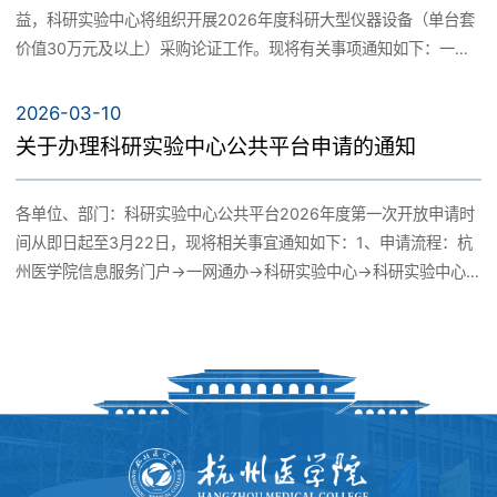
公共实验平台
益，科研实验中心将组织开展2026年度科研大型仪器设备（单台套
价值30万元及以上）采购论证工作。现将有关事项通知如下：一、
仪器管理
论证范围1、已列入预算：已纳入学校2026年度经费预算。2、设备
平台介绍
要求：拟使用科研、人才等项目预算资金购置、单台套价值30万元
2026-03-10
用户服务
（含）以上的科研仪器设备。二、论证步骤1、材料填报：申购人填
关于办理科研实验中心公共平台申请的通知
收费标准
写《杭州医学院大型仪器设备购置可行性论证报告》（附件1），主
公共实验室管理
要内容包括申购仪器设备概况、可行性论证项目、可行性论证意
各单位、部门：科研实验中心公共平台2026年度第一次开放申请时
用户指南
见。如果采购进口仪器，申购人还需填写《政府采购进口产品申请
开放共享系统
间从即日起至3月22日，现将相关事宜通知如下：1、申请流程：杭
核准（备案）表》（附件2）。2、材料提交：请于2026年4月8日
州医学院信息服务门户→一网通办→科研实验中心→科研实验中心
前，将上述材料电子版通过钉钉发送至科研实验中心李峰，逾期不
申请→在线办理。2、申请的所有人员均需通过学校实验室准入考
用户反馈
予受理。3、专家论证：科研实验中心将于4月底组织技术专家进行
试、科研实验中心实验室准入考试以及科研实验中心实验室安全培
集中论证，届时申购人需准备PPT汇报。三、联系人科研实验中心：
训，并签订实验室安全责任书。3、安全培训时间：2026年3月23
李峰，联系电话：13958163595附件： 1、杭州医学院大型仪器设
下载中心
日13：30，地点：临安校区19-302。4、培训完成后集中开通门
备购置可行性论证报告 2、政府采购进口产品申请核准（备案）表
禁，时间：2026年3月23日-3月31日。5、联系人：徐建泓，电
科研实验中心 2026年3月26日
话：13675830803